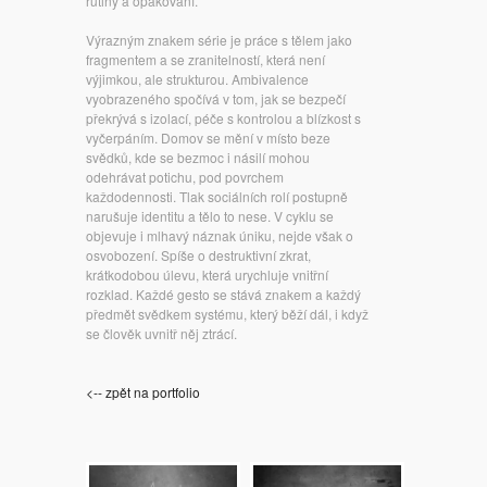
rutiny a opakování.
Výrazným znakem série je práce s tělem jako
fragmentem a se zranitelností, která není
výjimkou, ale strukturou. Ambivalence
vyobrazeného spočívá v tom, jak se bezpečí
překrývá s izolací, péče s kontrolou a blízkost s
vyčerpáním. Domov se mění v místo beze
svědků, kde se bezmoc i násilí mohou
odehrávat potichu, pod povrchem
každodennosti. Tlak sociálních rolí postupně
narušuje identitu a tělo to nese. V cyklu se
objevuje i mlhavý náznak úniku, nejde však o
osvobození. Spíše o destruktivní zkrat,
krátkodobou úlevu, která urychluje vnitřní
rozklad. Každé gesto se stává znakem a každý
předmět svědkem systému, který běží dál, i když
se člověk uvnitř něj ztrácí.
<-- zpět na portfolio