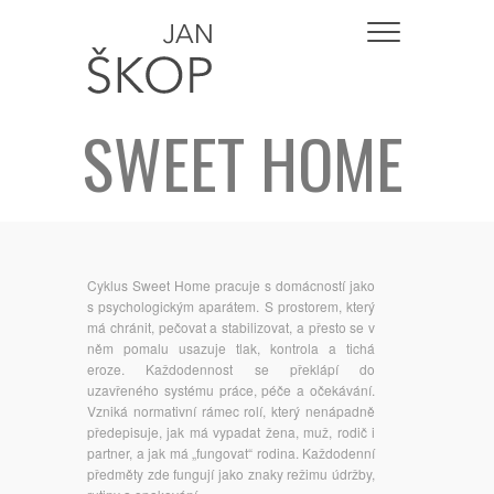
SWEET HOME
Cyklus Sweet Home pracuje s domácností jako
s psychologickým aparátem. S prostorem, který
má chránit, pečovat a stabilizovat, a přesto se v
něm pomalu usazuje tlak, kontrola a tichá
eroze. Každodennost se překlápí do
uzavřeného systému práce, péče a očekávání.
Vzniká normativní rámec rolí, který nenápadně
předepisuje, jak má vypadat žena, muž, rodič i
partner, a jak má „fungovat“ rodina. Každodenní
předměty zde fungují jako znaky režimu údržby,