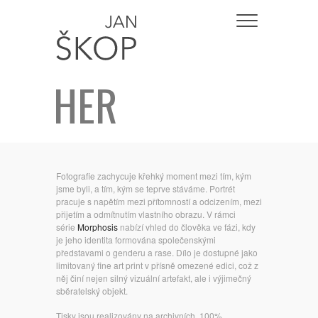
HER
Fotografie zachycuje křehký moment mezi tím, kým
jsme byli, a tím, kým se teprve stáváme. Portrét
pracuje s napětím mezi přítomností a odcizením, mezi
přijetím a odmítnutím vlastního obrazu. V rámci
série
Morphosis
nabízí vhled do člověka ve fázi, kdy
je jeho identita formována společenskými
představami o genderu a rase. Dílo je dostupné jako
limitovaný fine art print v přísně omezené edici, což z
něj činí nejen silný vizuální artefakt, ale i výjimečný
sběratelský objekt.
Tisky jsou realizovány na archivních, 100%