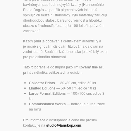
bavlněných papírech nejvyšší kvality (Hahnemühle
Photo Rag®) za použití pigmentových inkoustů
splňujících muzejní standardy. Tyto materiály zaručují
dlouhodobou stálost, barevnou věrnost a hloubku
obrazu s životností přesahující 100 let při správném
zacházení.
Každý print je dodáván s certifikátem autenticity a
je ručně signován, číslován, titulován a datován na
zadní straně. Součástí každého tisku je také bílý okraj
pro profesionální rámování.
Tato fotografie je dostupná jako
limitovaný fine art
print
v několika velikostech a edicích:
Collector Prints
— 30×30 cm, edice 50 ks
Limited Editions
— 50×50 cm, edice 10 ks
Large Format Editions
— 100×100 cm, edice 3
ks
Commissioned Works
— individuální realizace
na míru
Pro informace o dostupnosti a ceně mě prosím
kontaktujte na
studio@janskop.com
.